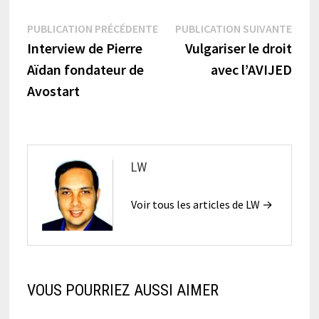
Navigation
Publication
Publi
PUBLICATION PRÉCÉDENTE
PUBLICATION SUIVANTE
précédente :
suiva
Interview de Pierre
Vulgariser le droit
de
Aïdan fondateur de
avec l’AVIJED
l’article
Avostart
LW
Voir tous les articles de LW →
VOUS POURRIEZ AUSSI AIMER