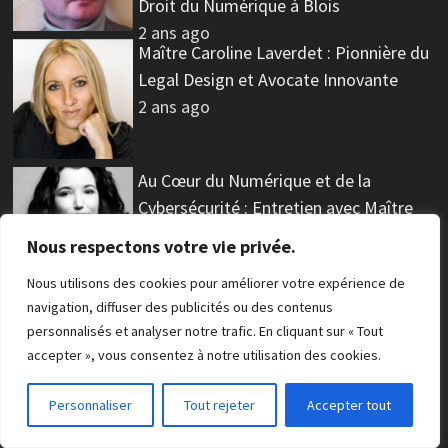
Droit du Numérique à Blois
2 ans ago
Maître Caroline Laverdet : Pionnière du
Legal Design et Avocate Innovante
2 ans ago
Au Cœur du Numérique et de la
Cybersécurité : Entretien avec Maître
Aurore Bonavia sur le Droit des
Nous respectons votre vie privée.
Nouvelles Technologies
Nous utilisons des cookies pour améliorer votre expérience de
2 ans ago
La Souveraineté Numérique
navigation, diffuser des publicités ou des contenus
personnalisés et analyser notre trafic. En cliquant sur « Tout
Européenne Face aux Défis Globaux
accepter », vous consentez à notre utilisation des cookies.
2 ans ago
Personnaliser
Tout rejeter
Accepter tout
L’Impact des Décisions de l’UE sur la