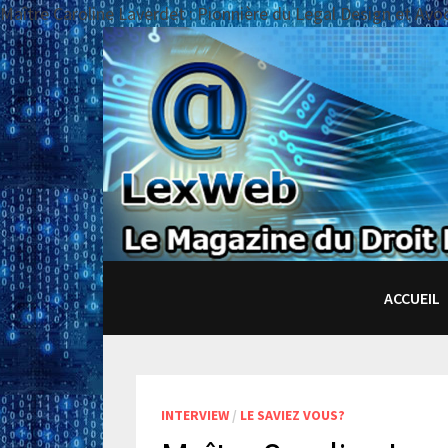
Maître Caroline Laverdet : Pionnière du Legal Design et Av
Passer
au
contenu
ACCUEIL
INTERVIEW
/
LE SAVIEZ VOUS?