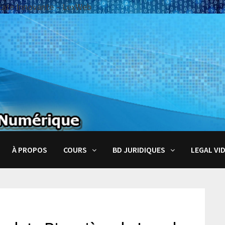
ocate Innovante – LexWeb
À PROPOS
COURS
BD JURIDIQUES
LEGAL VI