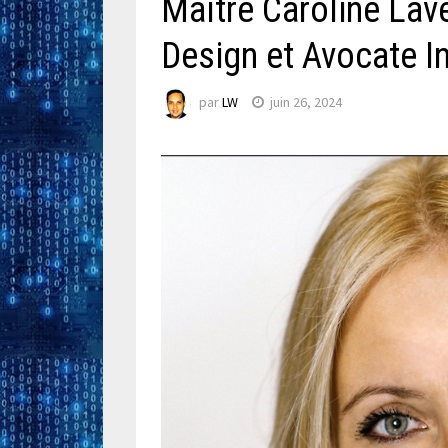
Maître Caroline Lave
Design et Avocate I
par
LW
juin 26, 2024