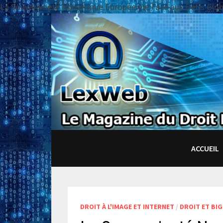
La Souveraineté Numérique Européenne Face aux Défis Glo
Passer
au
contenu
ACCUEIL
DROIT À L'IMAGE ET INTERNET
/
DROIT ET BIG