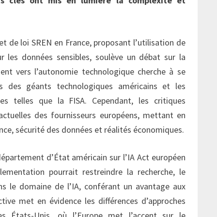
s clés ont mis en lumière la complexité et
jet de loi SREN en France, proposant l’utilisation de
r les données sensibles, soulève un débat sur la
nt vers l’autonomie technologique cherche à se
is des géants technologiques américains et les
ales telles que la FISA. Cependant, les critiques
 actuelles des fournisseurs européens, mettant en
nce, sécurité des données et réalités économiques.
 département d’État américain sur l’IA Act européen
glementation pourrait restreindre la recherche, le
s le domaine de l’IA, conférant un avantage aux
ctive met en évidence les différences d’approches
es États-Unis, où l’Europe met l’accent sur le