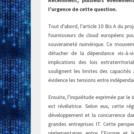
Récemment, plusieurs événement
l’urgence de cette question.
Tout d’abord, l’article 10 Bis A du pro
fournisseurs de cloud européens pou
souveraineté numérique. Ce mouveme
détacher de la dépendance vis-à-v
implications des lois extraterritori
soulignent les limites des capacités
évidence les tensions entre indépenda
Ensuite, l’inquiétude exprimée par le
est révélatrice. Selon eux, cette ré
développement et la concurrence dan
grandes entreprises IT. Cette perspe
réglementaires entre l’Europe et l