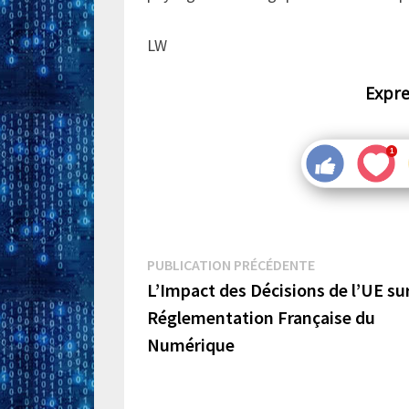
LW
Expre
Navigation
Publication
PUBLICATION PRÉCÉDENTE
précédente :
L’Impact des Décisions de l’UE sur
de
Réglementation Française du
l’article
Numérique