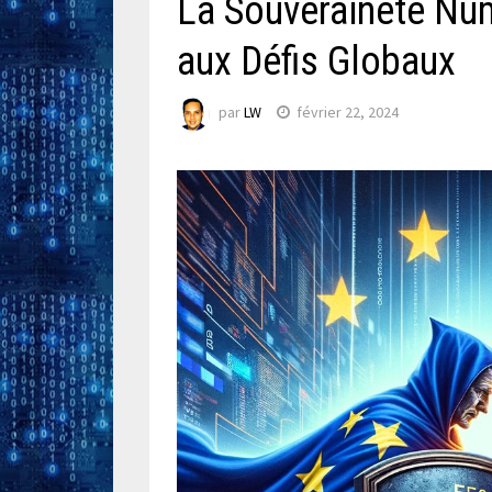
La Souveraineté Nu
aux Défis Globaux
par
LW
février 22, 2024