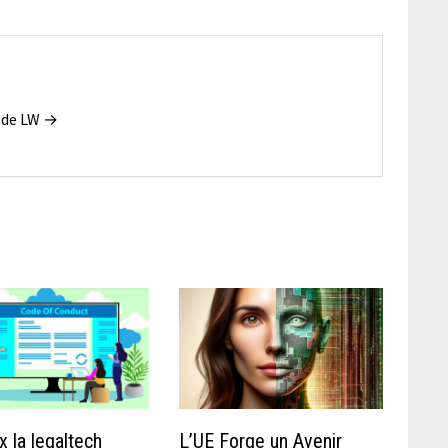
s de LW →
x la legaltech
L’UE Forge un Avenir