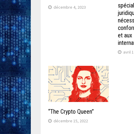
spécial
décembre 4, 2023
juridi
nécess
confor
et aux
interna
avril 
“The Crypto Queen”
décembre 15, 2022