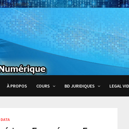
baux – LexWeb
À PROPOS
COURS
BD JURIDIQUES
LEGAL VI
 DATA