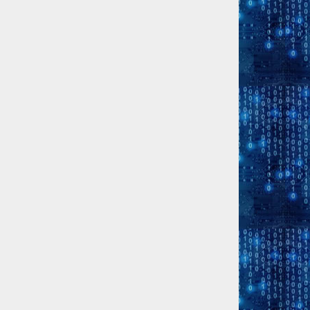
ion
: