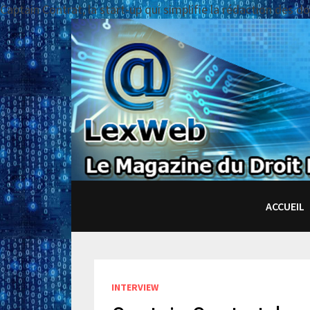
Captain Contrat, la start-up qui simplifie la rédaction des 
Passer
au
contenu
ACCUEIL
INTERVIEW