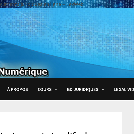
documents juridiques en ligne – LexWeb
À PROPOS
COURS
BD JURIDIQUES
LEGAL VI