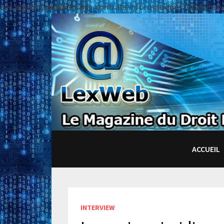
Les enjeux juridiques des contrats informatiques: Intervie
Passer
au
contenu
ACCUEIL
INTERVIEW