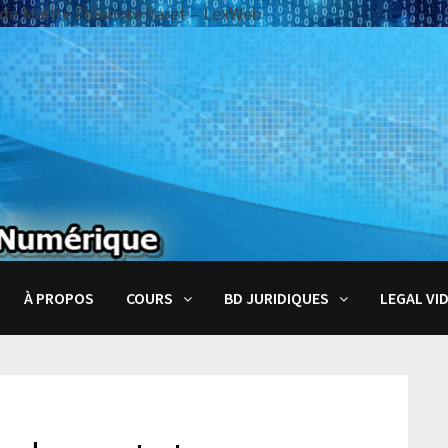
w de Maître Eléonore Varet – LexWeb
À PROPOS
COURS
BD JURIDIQUES
LEGAL VI