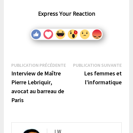
Express Your Reaction
Navigation
Publication
Publi
PUBLICATION PRÉCÉDENTE
PUBLICATION SUIVANTE
précédente :
suiva
Interview de Maître
Les femmes et
de
Pierre Lebriquir,
l’informatique
l’article
avocat au barreau de
Paris
LW