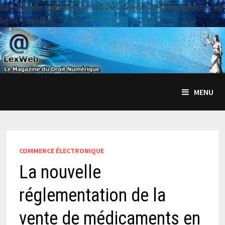
La nouvelle réglementation de la vente de médicaments en
ligne – LexWeb
Passer
au
contenu
MENU
COMMERCE ÉLECTRONIQUE
La nouvelle
réglementation de la
vente de médicaments en