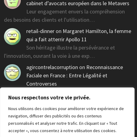
cabinet d’avocats européen dans le Metavers
Leur engagement envers la compréhension
des besoins des clients et l'utilisation…
retail-dinner
on
Margaret Hamilton, la femme
qui a fait atterrir Apollo 11
Son héritage illustre la persévérance et
l'innovation, ouvrant la voie à une exp…
agircontrelacorruption
on
Reconnaissance
Faciale en France : Entre Légalité et
Controverses
Des réglementations claires sont nécessaires pour
Nous respectons votre vie privée.
guider cette technologie contr…
Nous utilisons des cookies pour améliorer votre expérience de
navigation, diffuser des publicités ou des contenus
personnalisés et analyser notre trafic. En cliquant sur « Tout
accepter », vous consentez à notre utilisation des cookies.