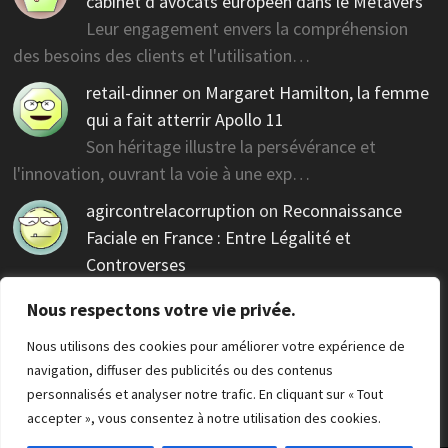
cabinet d’avocats européen dans le Metavers
Leur engagement envers la compréhension
des besoins des clients et l'utilisation…
retail-dinner
on
Margaret Hamilton, la femme
qui a fait atterrir Apollo 11
Son héritage illustre la persévérance et
l'innovation, ouvrant la voie à une exp…
agircontrelacorruption
on
Reconnaissance
Faciale en France : Entre Légalité et
Controverses
Des réglementations claires sont nécessaires pour
Nous respectons votre vie privée.
guider cette technologie contr…
Nous utilisons des cookies pour améliorer votre expérience de
navigation, diffuser des publicités ou des contenus
personnalisés et analyser notre trafic. En cliquant sur « Tout
accepter », vous consentez à notre utilisation des cookies.