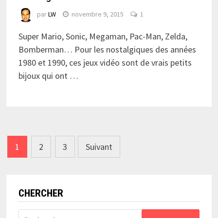
par
LW
novembre 9, 2015
1
Super Mario, Sonic, Megaman, Pac-Man, Zelda,
Bomberman… Pour les nostalgiques des années
1980 et 1990, ces jeux vidéo sont de vrais petits
bijoux qui ont …
Navigation
1
2
3
Suivant
des
articles
CHERCHER
Rechercher :