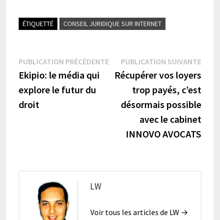
ÉTIQUETTÉ
CONSEIL JURIDIQUE SUR INTERNET
Navigation
Publication
Publi
PUBLICATION PRÉCÉDENTE
PUBLICATION SUIVANTE
précédente :
suiva
Ekipio: le média qui
Récupérer vos loyers
de
explore le futur du
trop payés, c’est
l’article
droit
désormais possible
avec le cabinet
INNOVO AVOCATS
LW
Voir tous les articles de LW →