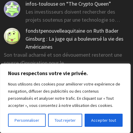
infos-toulouse
on
“The Crypto Queen”
Les investisseurs doivent rechercher des
projets soutenus par une technologie so…
fondstpenouvelleaquitaine
on
Ruth Bader
Ginsburg : La juge qui a bouleversé la vie des
Américaines
Son travail acharné et son dévouement resteront une
source d'inspiration pour le…
Nous respectons votre vie privée.
poledoc
on
PacisLexis Family Law : le premier
cabinet d’avocats européen dans le Metavers
Nous utilisons des cookies pour améliorer votre expérience de
Leur engagement envers la compréhension
navigation, diffuser des publicités ou des contenus
des besoins des clients et l'utilisation…
personnalisés et analyser notre trafic. En cliquant sur « Tout
accepter », vous consentez à notre utilisation des cookies.
retail-dinner
on
Margaret Hamilton, la femme
qui a fait atterrir Apollo 11
Personnaliser
Tout rejeter
Accepter tout
Son héritage illustre la persévérance et
l'innovation, ouvrant la voie à une exp…