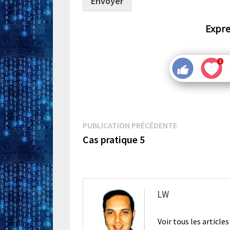
Envoyer
Expre
Navigation
Publication
PUBLICATION PRÉCÉDENTE
précédente :
Cas pratique 5
de
l’article
LW
Voir tous les article