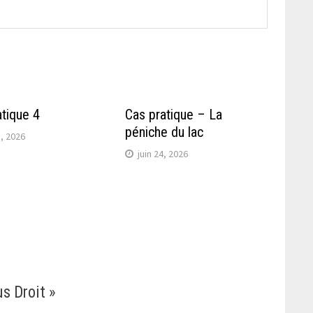
atique 4
Cas pratique – La
péniche du lac
5, 2026
juin 24, 2026
us Droit
»