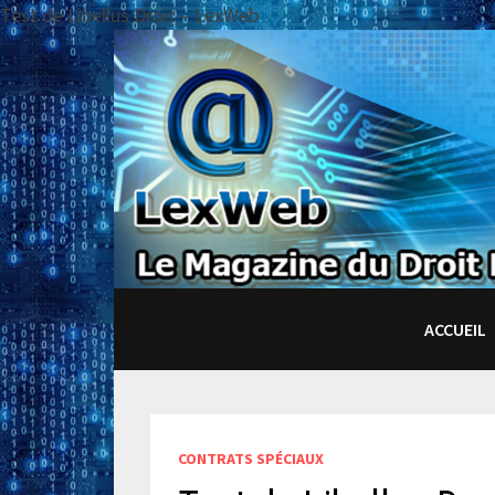
Test de Libellus Droit – LexWeb
Passer
au
contenu
ACCUEIL
CONTRATS SPÉCIAUX