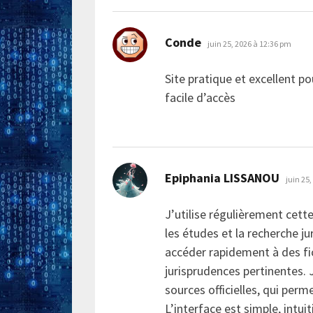
dit :
Conde
juin 25, 2026 à 12:36 pm
Site pratique et excellent po
facile d’accès
dit :
Epiphania LISSANOU
juin 25
J’utilise régulièrement cette
les études et la recherche jur
accéder rapidement à des fi
jurisprudences pertinentes. J
sources officielles, qui perm
L’interface est simple, intui