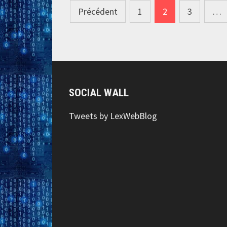
Navigation
Précédent
1
2
3
…
des
articles
SOCIAL WALL
Tweets by LexWebBlog