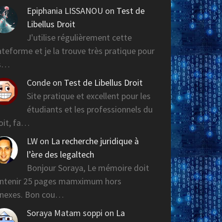
Epiphania LISSANOU
on
Test de
Libellus Droit
J'utilise régulièrement cette
ateforme et je la trouve très pratique pour
es…
Conde
on
Test de Libellus Droit
Site pratique et excellent pour les
étudiants et les professionnels du
oit, fa…
LW
on
La recherche juridique à
l’ère des legaltech
Bonjour Soraya, Le mémoire doit
ntenir 25 pages mamximum hors
nexes. Bon cou…
Soraya Matam soppi
on
La