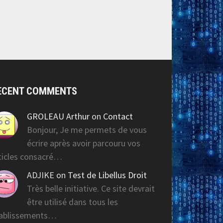
ECENT COMMENTS
GROLEAU Arthur
on
Contact
Bonjour, Je me permets de vous
écrire après avoir parcouru vos
ticles consacré…
ADJIKE
on
Test de Libellus Droit
Très belle initiative. Ce site devrait
être utilisé dans tous les
ablissements…