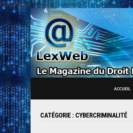
Cybercriminalité – Page 2 – LexWeb
Passer
au
contenu
ACCUEIL
CATÉGORIE :
CYBERCRIMINALITÉ