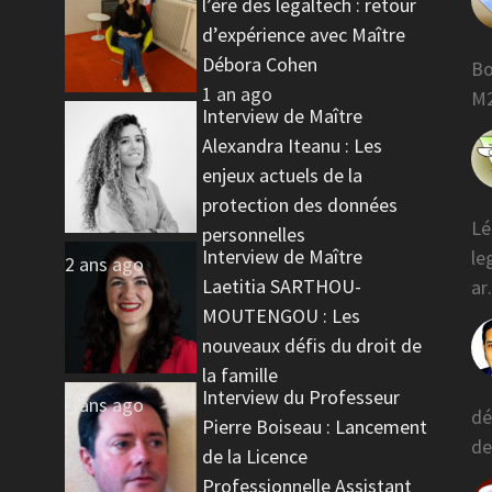
l’ère des legaltech : retour
d’expérience avec Maître
Débora Cohen
Bo
1 an ago
M2
Interview de Maître
Alexandra Iteanu : Les
enjeux actuels de la
protection des données
Lé
personnelles
Interview de Maître
le
2 ans ago
Laetitia SARTHOU-
a
MOUTENGOU : Les
nouveaux défis du droit de
la famille
Interview du Professeur
2 ans ago
dé
Pierre Boiseau : Lancement
de
de la Licence
Professionnelle Assistant