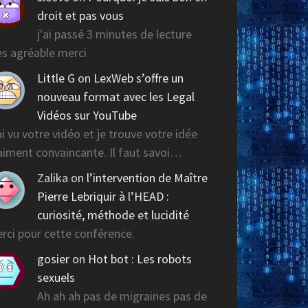
droit et pas vous
j'ai passé 3 minutes de lecture
ès agréable merci
Little G
on
LexWeb s’offre un
nouveau format avec les Legal
Vidéos sur YouTube
ai vu votre vidéo et je trouve votre idée
aiment convaincante. Il faut savoi…
Zalika
on
l’intervention de Maître
Pierre Lebriquir à l’HEAD :
curiosité, méthode et lucidité
rci pour cette conférence.
gosier
on
Hot bot : Les robots
sexuels
Ah ah ah pas de migraines pas de