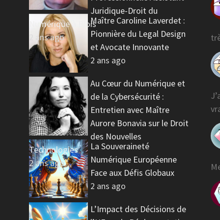
Juridique-Droit du
Maître Caroline Laverdet :
Numérique à Blois
Pionnière du Legal Design
2 ans ago
tr
et Avocate Innovante
2 ans ago
Au Cœur du Numérique et
J’
de la Cybersécurité :
vr
Entretien avec Maître
Aurore Bonavia sur le Droit
des Nouvelles
La Souveraineté
Technologies
Numérique Européenne
2 ans ago
Me
Face aux Défis Globaux
2 ans ago
L’Impact des Décisions de