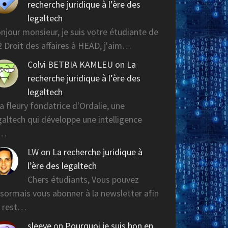
recherche juridique à l’ère des
legaltech
njour monsieur, je suis votre étudiante de
 Droit des affaires à HEAD, j'aim…
Colvi BETBIA KAMLEU
on
La
recherche juridique à l’ère des
legaltech
a fleury fondatrice d'Ordalie, une
galtech qui développe une intelligence
r…
LW
on
La recherche juridique à
l’ère des legaltech
Chers étudiants, Vous pouvez
sormais vous abonner à la newsletter afin
 rest…
sleeve
on
Pourquoi je suis bon en