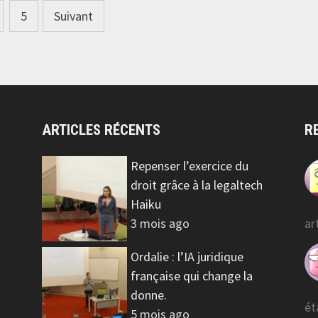
5
Suivant
ARTICLES RÉCENTS
R
Repenser l’exercice du
droit grâce à la legaltech
Haiku
3 mois ago
ar
Ordalie : l’IA juridique
française qui change la
donne.
ét
5 mois ago