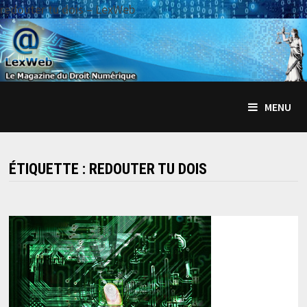
redouter tu dois – LexWeb
Passer
au
contenu
MENU
ÉTIQUETTE :
REDOUTER TU DOIS