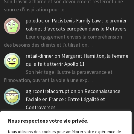
Son travail acharné et son dévouement resteront une
source d'inspiration pour le…
poledoc
on
PacisLexis Family Law : le premier
cabinet d’avocats européen dans le Metavers
Leur engagement envers la compréhension
des besoins des clients et l'utilisation…
retail-dinner
on
Margaret Hamilton, la femme
qui a fait atterrir Apollo 11
Son héritage illustre la persévérance et
l'innovation, ouvrant la voie à une exp…
agircontrelacorruption
on
Reconnaissance
Faciale en France : Entre Légalité et
Controverses
Des réglementations claires sont nécessaires pour
Nous respectons votre vie privée.
guider cette technologie contr…
Nous utilisons des cookies pour améliorer votre expérience de