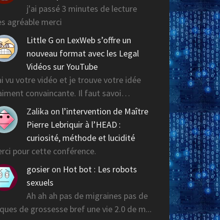
j'ai passé 3 minutes de lecture
ès agréable merci
Little G
on
LexWeb s’offre un
nouveau format avec les Legal
Vidéos sur YouTube
ai vu votre vidéo et je trouve votre idée
aiment convaincante. Il faut savoi…
Zalika
on
l’intervention de Maître
Pierre Lebriquir à l’HEAD :
curiosité, méthode et lucidité
rci pour cette conférence.
gosier
on
Hot bot : Les robots
sexuels
Ah ah ah pas de migraines pas de
sques de grossesse bref une vie 2.0 de m...