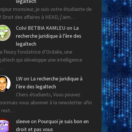
legaltech
njour monsieur, je suis votre étudiante de
 Droit des affaires à HEAD, j'aim…
Colvi BETBIA KAMLEU
on
La
recherche juridique à l’ère des
legaltech
a fleury fondatrice d'Ordalie, une
galtech qui développe une intelligence
r…
LW
on
La recherche juridique à
l’ère des legaltech
Chers étudiants, Vous pouvez
sormais vous abonner à la newsletter afin
 rest…
sleeve
on
Pourquoi je suis bon en
droit et pas vous