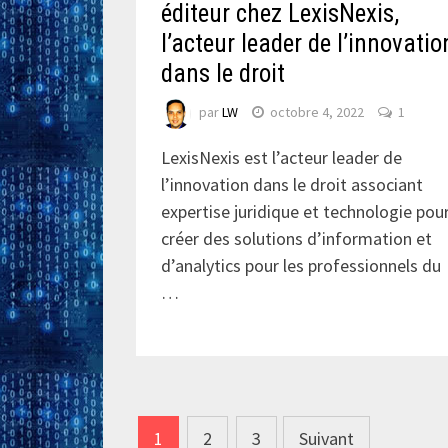
éditeur chez LexisNexis,
l’acteur leader de l’innovatio
dans le droit
par
LW
octobre 4, 2022
1
LexisNexis est l’acteur leader de
l’innovation dans le droit associant
expertise juridique et technologie pou
créer des solutions d’information et
d’analytics pour les professionnels du
…
Navigation
1
2
3
Suivant