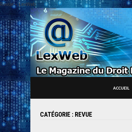
Revue – LexWeb
Passer
au
contenu
ACCUEIL
CATÉGORIE :
REVUE