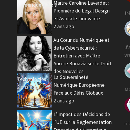
Maître Caroline Laverdet :
Numérique à Blois
Pionnière du Legal Design
2 ans ago
tr
et Avocate Innovante
2 ans ago
Au Cœur du Numérique et
J’
de la Cybersécurité :
vr
Entretien avec Maître
Aurore Bonavia sur le Droit
des Nouvelles
La Souveraineté
Technologies
Numérique Européenne
2 ans ago
Me
Face aux Défis Globaux
2 ans ago
L’Impact des Décisions de
l’UE sur la Réglementation
ri
Française du Numérique