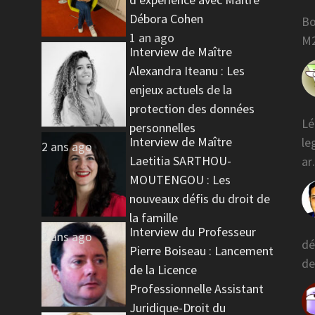
Débora Cohen
Bo
1 an ago
M2
Interview de Maître
Alexandra Iteanu : Les
enjeux actuels de la
protection des données
Lé
personnelles
Interview de Maître
le
2 ans ago
Laetitia SARTHOU-
a
MOUTENGOU : Les
nouveaux défis du droit de
la famille
Interview du Professeur
2 ans ago
dé
Pierre Boiseau : Lancement
de
de la Licence
Professionnelle Assistant
Juridique-Droit du