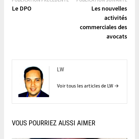
Navigation
précédente :
suiva
Le DPO
Les nouvelles
de
activités
l’article
commerciales des
avocats
LW
Voir tous les articles de LW →
VOUS POURRIEZ AUSSI AIMER