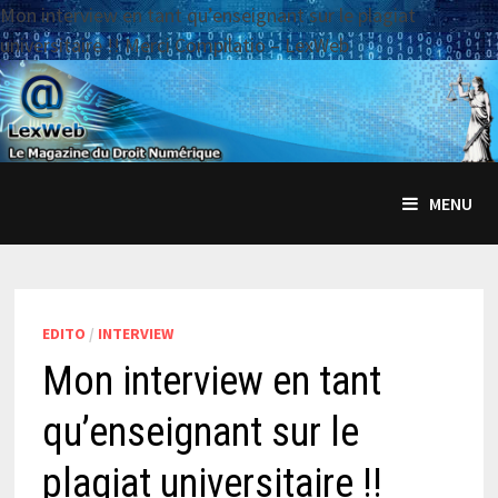
Mon interview en tant qu’enseignant sur le plagiat
universitaire !! Merci Compilatio – LexWeb
Passer
au
contenu
MENU
EDITO
/
INTERVIEW
Mon interview en tant
qu’enseignant sur le
plagiat universitaire !!