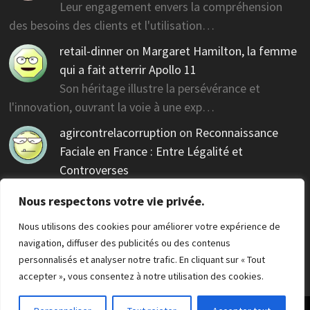
Leur engagement envers la compréhension
des besoins des clients et l'utilisation…
retail-dinner
on
Margaret Hamilton, la femme
qui a fait atterrir Apollo 11
Son héritage illustre la persévérance et
l'innovation, ouvrant la voie à une exp…
agircontrelacorruption
on
Reconnaissance
Faciale en France : Entre Légalité et
Controverses
Des réglementations claires sont nécessaires pour
Nous respectons votre vie privée.
guider cette technologie contr…
Nous utilisons des cookies pour améliorer votre expérience de
navigation, diffuser des publicités ou des contenus
personnalisés et analyser notre trafic. En cliquant sur « Tout
accepter », vous consentez à notre utilisation des cookies.