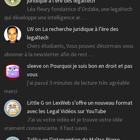
juridique à l’ère des legaltech
Léa fleury fondatrice d'Ordalie, une legaltech
qui développe une intelligence ar…
LW
on
La recherche juridique à l’ère des
legaltech
Chers étudiants, Vous pouvez désormais vous
abonner à la newsletter afin de rest…
sleeve
on
Pourquoi je suis bon en droit et pas
vous
j'ai passé 3 minutes de lecture très agréable
merci
Little G
on
LexWeb s’offre un nouveau format
avec les Legal Vidéos sur YouTube
J’ai vu votre vidéo et je trouve votre idée
vraiment convaincante. Il faut savoi…
Zalika
on
l’intervention de Maître Pierre